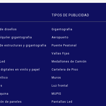
TIPOS DE PUBLICIDAD
 de diseños
Gigantografia
lquiler gigantografia
Aeropuerto
de estructuras y gigantografia
Puente Peatonal
Vallas Fijas
 Led
Medallones de Camión
digitales en vinilo y papel
Cartelera de Piso
rílico
Muros
ds
Luz frontal
squina
MUPIS
ión de paneles
Pantallas Led