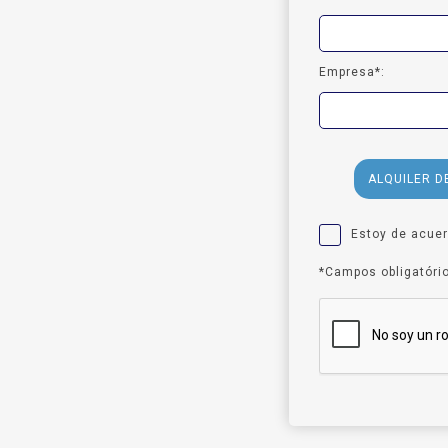
Empresa*:
ALQUILER D
Estoy de acue
*Campos obligatóri